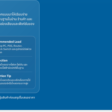
อกแบบมาให้เรียบง่าย
ื้นฐานในบ้าน ร้านค้า และ
่องเสียบและฟังก์ชันของ
mmended Load
p PC, POS, Router,
k Switch และอุปกรณ์ต่อพ่วง
็ก
ction
แลโหลดจากไฟตก ไฟเกิน และ
รณ์ไฟฟ้าผิดปกติพื้นฐาน
tion Tip
่อโหลดจริงและหลีกเลี่ยงการใช้
มอเตอร์หรือโหลดกระชากสูง
่นสินค้าก่อนสรุปใบเสนอราคา