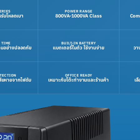
ERIES
POWER RANGE
หรับโหลดเบา
800VA-1000VA Class
Comp
 TIME
BUILT-IN BATTERY
านอย่างปลอดภัย
แบตเตอรี่ในตัว ใช้งานง่าย
วา
TECTION
OFFICE READY
สียหายจากไฟดับ
เหมาะกับโต๊ะทำงานและร้านค้า
เล