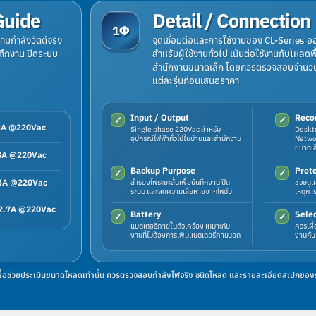
Guide
Detail / Connection
1Φ
ามกำลังวัตต์จริง
จุดเชื่อมต่อและการใช้งานของ CL-Series อ
ทึกงาน ปิดระบบ
สำหรับผู้ใช้งานทั่วไป เน้นต่อใช้งานกับโหลดพ
สำนักงานขนาดเล็ก โดยควรตรวจสอบจำนวนช
แต่ละรุ่นก่อนเสนอราคา
Input / Output
Reco
✓
✓
.2A @220Vac
Single phase 220Vac สำหรับ
Deskto
อุปกรณ์ไฟฟ้าทั่วไปในบ้านและสำนักงาน
Networ
ขนาดเล
.8A @220Vac
Backup Purpose
Prote
✓
✓
.3A @220Vac
สำรองไฟระยะสั้นเพื่อบันทึกงาน ปิด
ช่วยดู
ระบบ และลดความเสียหายจากไฟดับ
เหตุกา
 2.7A @220Vac
Battery
Selec
✓
✓
แบตเตอรี่ภายในตัวเครื่อง เหมาะกับ
ควรเผื
งานที่ไม่ต้องการเพิ่มแบตเตอรี่ภายนอก
งานกับ
่อช่วยประเมินขนาดโหลดเท่านั้น ควรตรวจสอบกำลังไฟจริง ชนิดโหลด และรายละเอียดสเปกของรุ